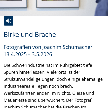
Zur
Aktiviere
Ein
Birke und Brache
Leichten
Audio-
Video
Sprache
Unterstützung.
in
Fotografien von Joachim Schumacher
wechseln.
Deutscher
13.4.2025 – 3.5.2026
Gebärdensprache
wird
Die Schwerindustrie hat im Ruhrgebiet tiefe
angezeigt.
Spuren hinterlassen. Vielerorts ist der
Strukturwandel gelungen, doch einige ehemalige
Industrieareale liegen noch brach.
Werkszufahrten enden im Nichts, Gleise und
Mauerreste sind überwuchert. Der Fotograf
Joachim Schumacher hat die Brachen im