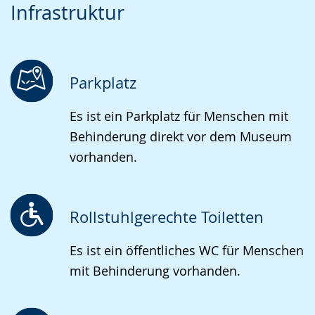
Infrastruktur
Leichten
Audio-
Video
Sprache
Unterstützung.
in
wechseln.
Deutscher
Gebärdensprache
Parkplatz
wird
Es ist ein Parkplatz für Menschen mit
angezeigt.
Behinderung direkt vor dem Museum
vorhanden.
Rollstuhlgerechte Toiletten
Es ist ein öffentliches WC für Menschen
mit Behinderung vorhanden.