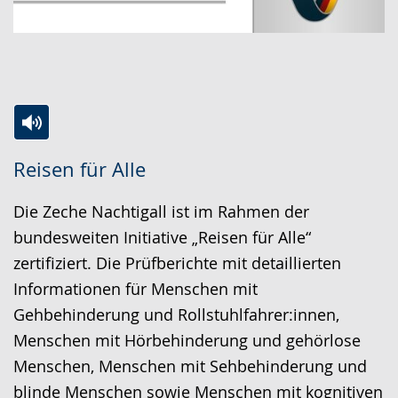
e
t
r
l
z
d
n
u
e
.
n
n
g
s
.
p
Zur
Aktiviere
Ein
r
Reisen für Alle
Leichten
Audio-
Video
a
Sprache
Unterstützung.
in
Die Zeche Nachtigall ist im Rahmen der
c
wechseln.
Deutscher
bundesweiten Initiative „Reisen für Alle“
h
Gebärdensprache
zertifiziert. Die Prüfberichte mit detaillierten
e
wird
Informationen für Menschen mit
w
angezeigt.
Gehbehinderung und Rollstuhlfahrer:innen,
i
Menschen mit Hörbehinderung und gehörlose
r
Menschen, Menschen mit Sehbehinderung und
d
blinde Menschen sowie Menschen mit kognitiven
a