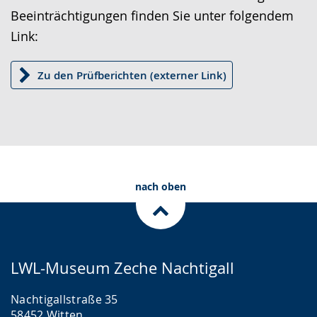
Beeinträchtigungen finden Sie unter folgendem
n
Link:
g
e
Zu den Prüfberichten (externer Link)
z
e
i
g
t
.
nach oben
LWL-Museum Zeche Nachtigall
Nachtigallstraße 35
58452 Witten