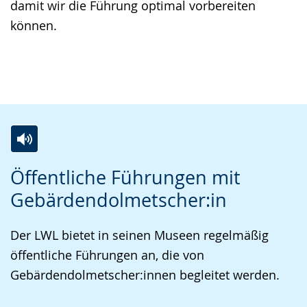
damit wir die Führung optimal vorbereiten
können.
Z
A
E
Öffentliche Führungen mit
u
k
i
Gebärdendolmetscher:in
r
t
n
L
i
V
Der LWL bietet in seinen Museen regelmäßig
e
v
i
öffentliche Führungen an, die von
i
i
d
Gebärdendolmetscher:innen begleitet werden.
c
e
e
h
r
o