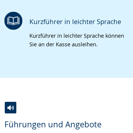
Kurzführer in leichter Sprache
Kurzführer in leichter Sprache können
Sie an der Kasse ausleihen.
Zur
Aktiviere
Ein
Führungen und Angebote
Leichten
Audio-
Video