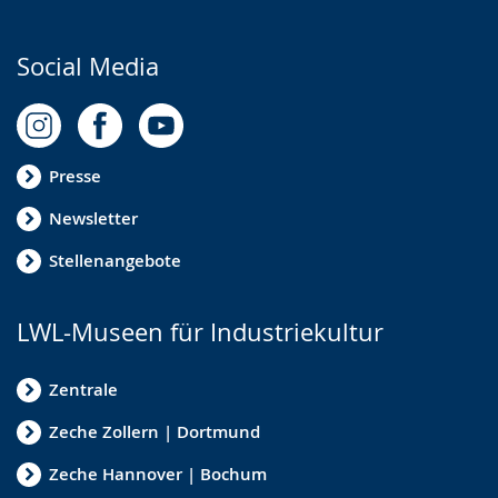
.
p
r
Social Media
a
c
h
e
Presse
w
Newsletter
i
Stellenangebote
r
d
a
LWL-Museen für Industriekultur
n
Zentrale
g
e
Zeche Zollern | Dortmund
z
Zeche Hannover | Bochum
e