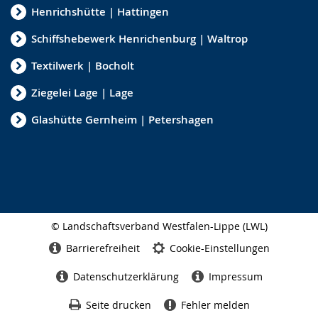
Henrichshütte | Hattingen
i
g
Schiffshebewerk Henrichenburg | Waltrop
t
Textilwerk | Bocholt
.
Ziegelei Lage | Lage
Glashütte Gernheim | Petershagen
© Landschaftsverband Westfalen-Lippe (LWL)
Seitenabschluss
Barrierefreiheit
Cookie-Einstellungen
Datenschutzerklärung
Impressum
Seite drucken
Fehler melden