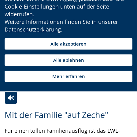
Cookie-Einstellungen unten auf der Seite
widerrufen.
Weitere Informationen finden Sie in unserer
Datenschutzerklärung
.
Alle akzeptieren
Alle ablehnen
Mehr erfahren
Zur
Aktiviere
Ein
Mit der Familie "auf Zeche"
Leichten
Audio-
Video
Sprache
Unterstützung.
in
Für einen tollen Familienausflug ist das LWL-
wechseln.
Deutscher