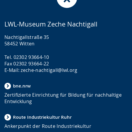
r
o
t
a
-
s
c
U
c
LWL-Museum Zeche Nachtigall
h
n
h
Nachtigallstraße 35
e
t
e
58452 Witten
w
e
r
e
r
G
Tel. 02302 93664-10
Fax 02302 93664-22
c
s
e
E-Mail: zeche-nachtigall@lwl.org
h
t
b
s
ü
ä
bne.nrw
e
t
r
Zertifizierte Einrichtung für Bildung für nachhaltige
l
z
d
Entwicklung
n
u
e
.
n
n
Route Industriekultur Ruhr
g
s
Ankerpunkt der Route Industriekultur