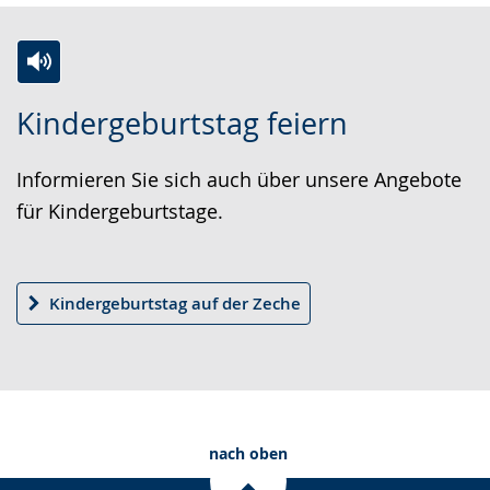
(
2
von
5
)
Z
A
E
Kindergeburtstag feiern
u
k
i
r
t
n
Informieren Sie sich auch über unsere Angebote
L
i
V
für Kindergeburtstage.
e
v
i
i
i
d
c
e
e
Kindergeburtstag auf der Zeche
h
r
o
t
e
i
e
A
n
n
u
D
S
d
e
nach oben
p
i
u