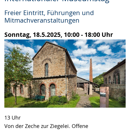
Leichten
Audio-
Video
Sprache
Unterstützung.
in
Freier Eintritt, Führungen und
wechseln.
Deutscher
Mitmachveranstaltungen
Gebärdensprache
wird
Sonntag, 18.5.2025, 10:00 - 18:00 Uhr
angezeigt.
13 Uhr
Von der Zeche zur Ziegelei. Offene