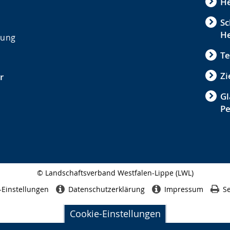
He
Sc
He
ldung
Te
Zi
r
Gl
P
© Landschaftsverband Westfalen-Lippe (LWL)
Seitenabschluss
-Einstellungen
Datenschutzerklärung
Impressum
Se
Cookie-Einstellungen