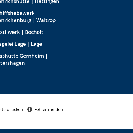
nrichshütte | Hattingen
hiffshebewerk
nrichenburg | Waltrop
xtilwerk | Bocholt
egelei Lage | Lage
ashütte Gernheim |
etershagen
ite drucken
Fehler melden