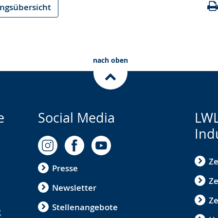
ungsübersicht
nach oben
e
Social Media
LWL
Ind
Ze
Presse
Ze
Newsletter
Z
Stellenangebote
g