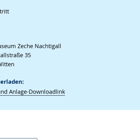
ritt
seum Zeche Nachtigall
allstraße 35
itten
erladen:
und Anlage-Downloadlink