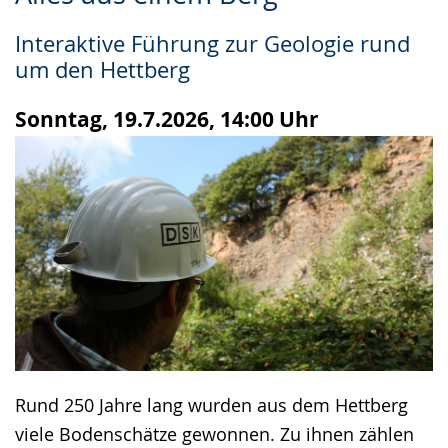
Leichten
Audio-
Video
Sprache
Unterstützung.
in
Interaktive Führung zur Geologie rund
wechseln.
Deutscher
um den Hettberg
Gebärdensprache
wird
Sonntag, 19.7.2026, 14:00 Uhr
angezeigt.
Rund 250 Jahre lang wurden aus dem Hettberg
viele Bodenschätze gewonnen. Zu ihnen zählen