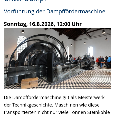
Leichten
Audio-
Video
Sprache
Unterstützung.
in
Vorführung der Dampffördermaschine
wechseln.
Deutscher
Gebärdensprache
Sonntag, 16.8.2026, 12:00 Uhr
wird
angezeigt.
Die Dampffördermaschine gilt als Meisterwerk
der Technikgeschichte. Maschinen wie diese
transportierten nicht nur viele Tonnen Steinkohle