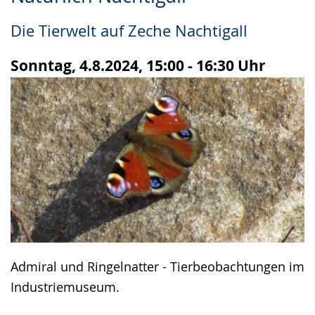
Leichten
Audio-
Video
Sprache
Unterstützung.
in
Die Tierwelt auf Zeche Nachtigall
wechseln.
Deutscher
Gebärdensprache
Sonntag, 4.8.2024, 15:00 - 16:30 Uhr
wird
angezeigt.
Admiral und Ringelnatter - Tierbeobachtungen im
Industriemuseum.