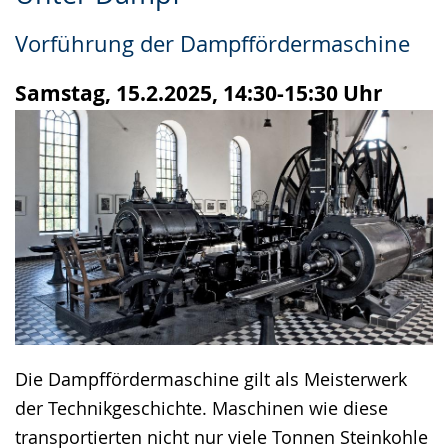
Leichten
Audio-
Video
Sprache
Unterstützung.
in
Vorführung der Dampffördermaschine
wechseln.
Deutscher
Gebärdensprache
Samstag, 15.2.2025, 14:30-15:30 Uhr
wird
angezeigt.
Die Dampffördermaschine gilt als Meisterwerk
der Technikgeschichte. Maschinen wie diese
transportierten nicht nur viele Tonnen Steinkohle