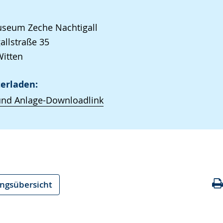
seum Zeche Nachtigall
allstraße 35
itten
erladen:
und Anlage-Downloadlink
ungsübersicht