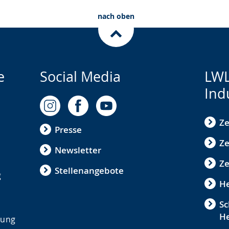
nach oben
e
Social Media
LWL
Ind
Ze
Presse
Ze
Newsletter
Z
Stellenangebote
g
He
Sc
He
ldung