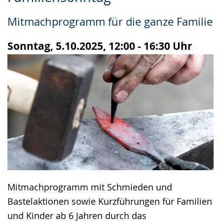
Leichten
Audio-
Video
Sprache
Unterstützung.
in
Mitmachprogramm für die ganze Familie
wechseln.
Deutscher
Gebärdensprache
Sonntag, 5.10.2025, 12:00 - 16:30 Uhr
wird
angezeigt.
Mitmachprogramm mit Schmieden und
Bastelaktionen sowie Kurzführungen für Familien
und Kinder ab 6 Jahren durch das