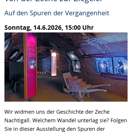
Leichten
Audio-
Video
Sprache
Unterstützung.
in
Auf den Spuren der Vergangenheit
wechseln.
Deutscher
Gebärdensprache
Sonntag, 14.6.2026, 15:00 Uhr
wird
angezeigt.
Wir widmen uns der Geschichte der Zeche
Nachtigall. Welchem Wandel unterlag sie? Folgen
Sie in dieser Ausstellung den Spuren der