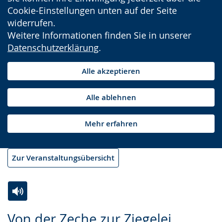
Cookie-Einstellungen unten auf der Seite
widerrufen.
Weitere Informationen finden Sie in unserer
Datenschutzerklärung
.
Alle akzeptieren
Alle ablehnen
Mehr erfahren
Zur Veranstaltungsübersicht
Zur
Aktiviere
Ein
Von der Zeche zur Ziegelei