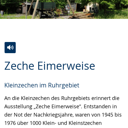
Zur
Aktiviere
Ein
Zeche Eimerweise
Leichten
Audio-
Video
Sprache
Unterstützung.
in
wechseln.
Deutscher
Kleinzechen im Ruhrgebiet
Gebärdensprache
An die Kleinzechen des Ruhrgebiets erinnert die
wird
Ausstellung „Zeche Eimerweise“. Entstanden in
angezeigt.
der Not der Nachkriegsjahre, waren von 1945 bis
1976 über 1000 Klein- und Kleinstzechen